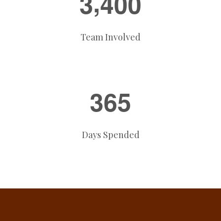
,
3
4
0
0
Team Involved
3
6
5
Days Spended