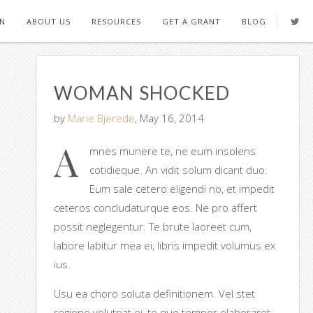
ON
ABOUT US
RESOURCES
GET A GRANT
BLOG
WOMAN SHOCKED
by
Marie Bjerede
, May 16, 2014
A
mnes munere te, ne eum insolens
cotidieque. An vidit solum dicant duo.
Eum sale cetero eligendi no, et impedit
ceteros concludaturque eos. Ne pro affert
possit neglegentur. Te brute laoreet cum,
labore labitur mea ei, libris impedit volumus ex
ius.
Usu ea choro soluta definitionem. Vel stet
regione volutpat ei, te quo tempor elaboraret.