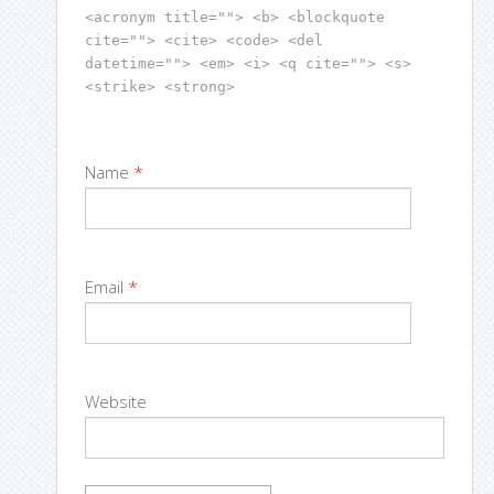
<acronym title=""> <b> <blockquote
cite=""> <cite> <code> <del
datetime=""> <em> <i> <q cite=""> <s>
<strike> <strong>
Name
*
Email
*
Website